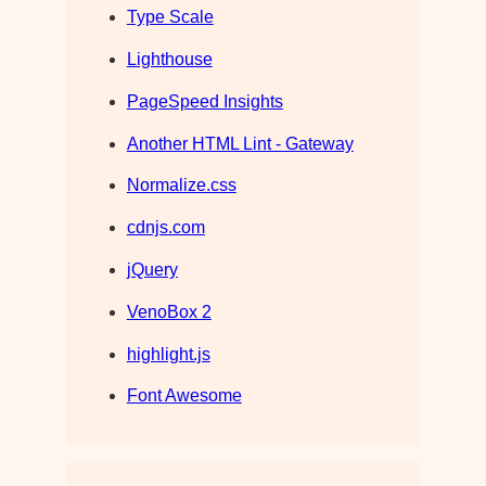
Type Scale
Lighthouse
PageSpeed Insights
Another HTML Lint - Gateway
Normalize.css
cdnjs.com
jQuery
VenoBox 2
highlight.js
Font Awesome