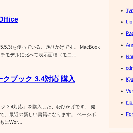
Typ
ffice
Lig
Pag
Ano
ffice(3.5.5.3)を使っている、@ひかげです。 MacBook
では、13インチモデルに比べて表示面積（モニ…
Nor
cdn
ークブック 3.4対応 購入
jQu
Ve
hig
ブック 3.4対応」を購入した、@ひかげです。 発
Fo
ことで、最近の新しい書籍になります。 ページボ
もにWor…