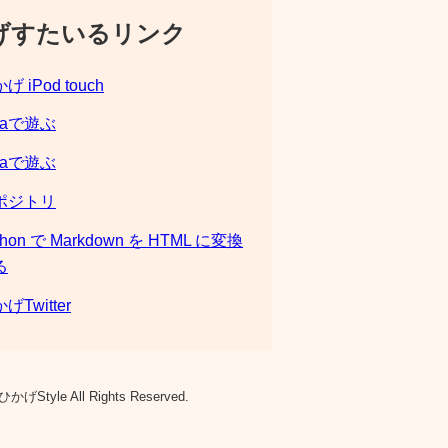
げすたいるリンク
げ iPod touch
laで遊ぶ
laで遊ぶ
ポジトリ
thon で Markdown を HTML に変換
る
げTwitter
ひかげStyle All Rights Reserved.