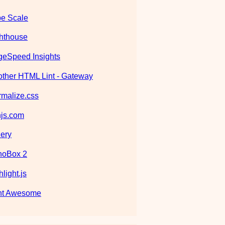
e Scale
hthouse
eSpeed Insights
ther HTML Lint - Gateway
malize.css
js.com
ery
noBox 2
hlight.js
nt Awesome