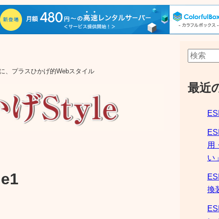
aの他に、プラスひかげ的Webスタイル
最近
ES
E
用
い
e1
ES
換
ES