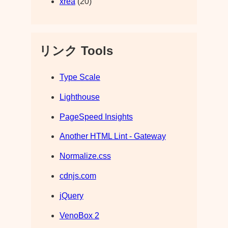
xrea
(20)
リンク Tools
Type Scale
Lighthouse
PageSpeed Insights
Another HTML Lint - Gateway
Normalize.css
cdnjs.com
jQuery
VenoBox 2