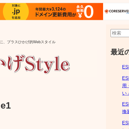
aの他に、プラスひかげ的Webスタイル
最近
ES
E
用
い
e1
ES
換
ES