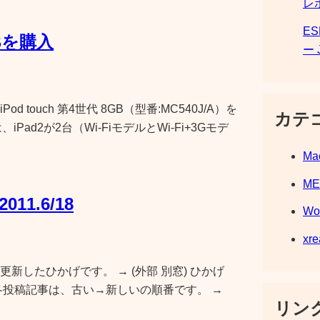
レ
E
GBを購入
ー 
touch 第4世代 8GB（型番:MC540J/A）を
カテ
Pad2が2台（Wi-FiモデルとWi-Fi+3Gモデ
Ma
M
011.6/18
Wo
xre
」を更新したひかげです。 → (外部 別窓) ひかげ
chの更新 各投稿記事は、古い→新しいの順番です。 →
リンク