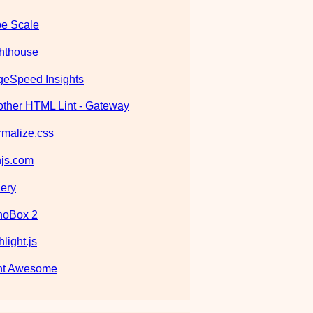
e Scale
hthouse
eSpeed Insights
ther HTML Lint - Gateway
malize.css
js.com
ery
noBox 2
hlight.js
nt Awesome