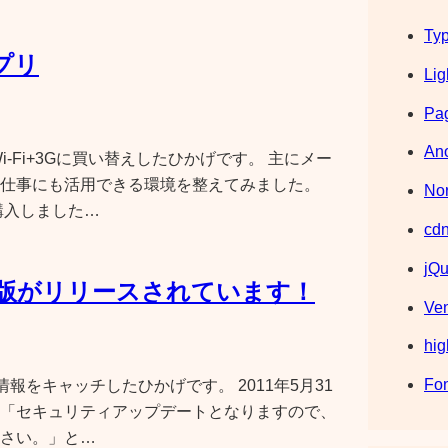
Typ
プリ
Lig
Pag
Ano
 Wi-Fi+3Gに買い替えしたひかげです。 主にメー
仕事にも活用できる環境を整えてみました。
Nor
購入しました…
cdn
jQu
3 日本語版がリリースされています！
Ve
hig
Fo
リース情報をキャッチしたひかげです。 2011年5月31
「セキュリティアップデートとなりますので、
さい。」と…