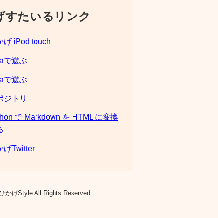
げすたいるリンク
げ iPod touch
laで遊ぶ
laで遊ぶ
ポジトリ
thon で Markdown を HTML に変換
る
げTwitter
ひかげStyle All Rights Reserved.