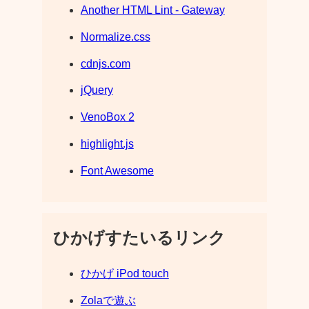
Another HTML Lint - Gateway
Normalize.css
cdnjs.com
jQuery
VenoBox 2
highlight.js
Font Awesome
ひかげすたいるリンク
ひかげ iPod touch
Zolaで遊ぶ