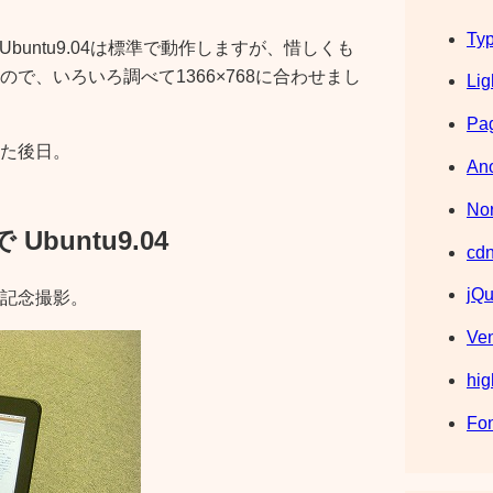
Typ
i 10のUbuntu9.04は標準で動作しますが、惜しくも
で、いろいろ調べて1366×768に合わせまし
Lig
Pag
た後日。
Ano
Nor
 で Ubuntu9.04
cdn
jQu
記念撮影。
Ve
hig
Fo