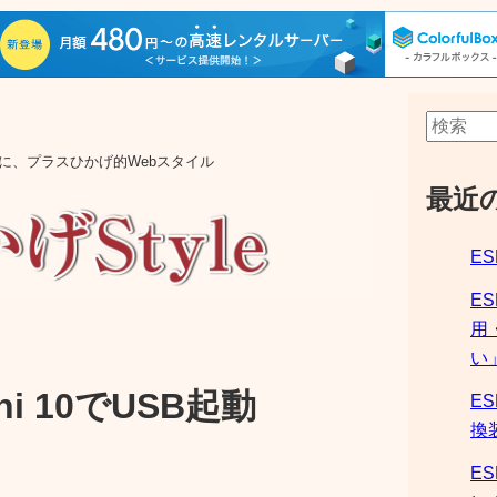
aの他に、プラスひかげ的Webスタイル
最近
ES
E
用
い
Mini 10でUSB起動
ES
換
ES