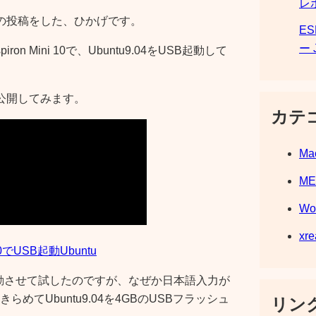
レ
動画の投稿をした、ひかげです。
E
ー 
on Mini 10で、Ubuntu9.04をUSB起動して
公開してみます。
カテ
Ma
M
Wo
xre
i 10でUSB起動Ubuntu
ix版を起動させて試したのですが、なぜか日本語入力が
てUbuntu9.04を4GBのUSBフラッシュ
リンク