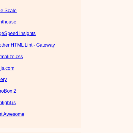
e Scale
hthouse
eSpeed Insights
ther HTML Lint - Gateway
malize.css
js.com
ery
noBox 2
hlight.js
nt Awesome