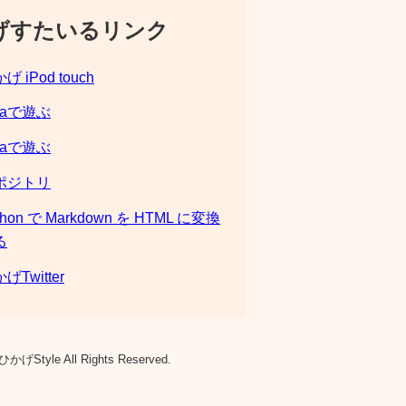
げすたいるリンク
げ iPod touch
laで遊ぶ
laで遊ぶ
ポジトリ
thon で Markdown を HTML に変換
る
げTwitter
ひかげStyle All Rights Reserved.