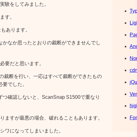
実験をしてみました。
Typ
ます。
Lig
量もあります。
Pag
なかなか思ったとおりの裁断ができませんでし
Ano
Nor
必要だと思います。
cdn
）ほどの裁断を行い、一応はすべて裁断ができたもの
jQu
必要でした。
Ve
確認しないと、ScanSnap S1500で重なり
hig
Fo
りますが最悪の場合、破れることもあります。
シワになってしまいました。