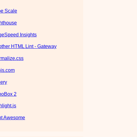
e Scale
hthouse
eSpeed Insights
ther HTML Lint - Gateway
malize.css
js.com
ery
noBox 2
hlight.js
nt Awesome