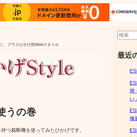
aの他に、プラスひかげ的Webスタイル
最近
ES
E
用
い
使うの巻
ES
換
力を持つ裁断機を使ってみたひかげです。
ES