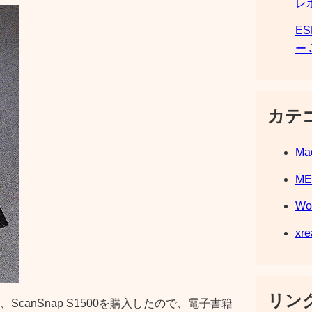
レ
E
ー 
カテ
Ma
M
Wo
xre
リンク
canSnap S1500を購入したので、電子書籍