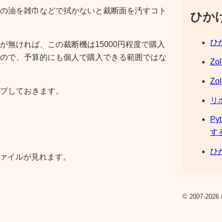
の油を雑巾などで拭かないと裁断面を汚すコト
ひか
ひか
が無ければ、この裁断機は15000円程度で購入
ので、予算的にも個人で購入できる範囲ではな
Zo
Zo
プしておきます。
リ
Py
す
ひか
ファイルが見れます。
© 2007-2026 