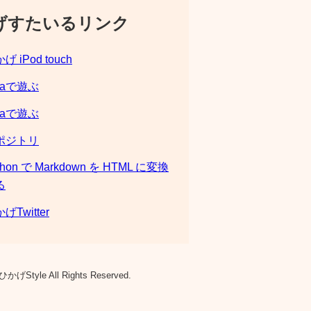
げすたいるリンク
げ iPod touch
laで遊ぶ
laで遊ぶ
ポジトリ
thon で Markdown を HTML に変換
る
げTwitter
ひかげStyle All Rights Reserved.