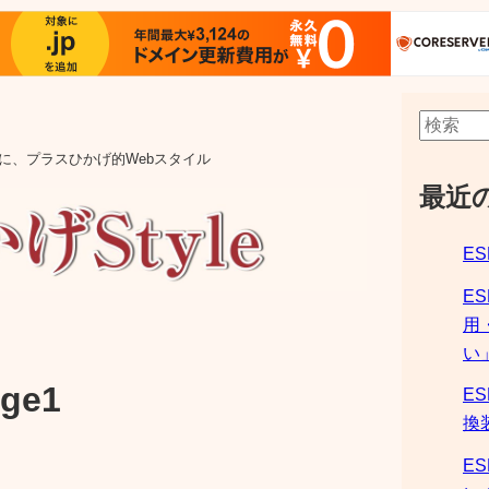
aの他に、プラスひかげ的Webスタイル
最近
ES
E
用
い
ge1
ES
換
ES