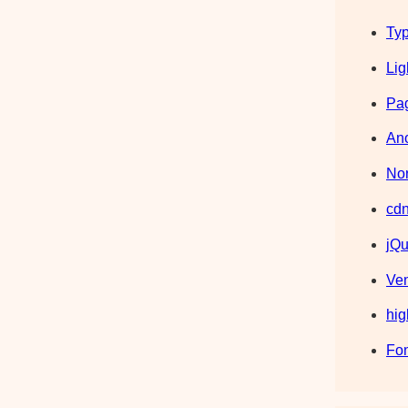
Typ
Lig
Pag
Ano
Nor
cdn
jQu
Ve
hig
Fo