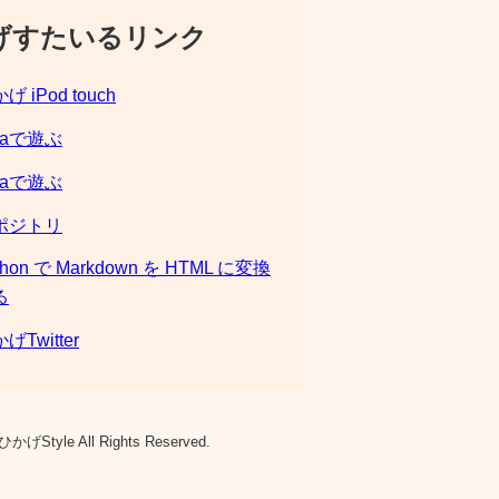
げすたいるリンク
げ iPod touch
laで遊ぶ
laで遊ぶ
ポジトリ
thon で Markdown を HTML に変換
る
げTwitter
ひかげStyle All Rights Reserved.