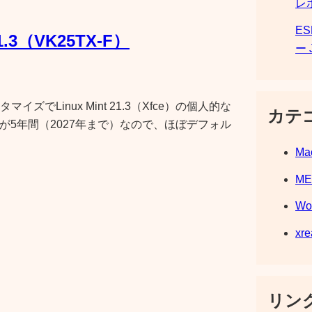
レ
E
1.3（VK25TX-F）
ー 
でLinux Mint 21.3（Xfce）の個人的な
カテ
ト期間が5年間（2027年まで）なので、ほぼデフォル
Ma
M
Wo
xre
リンク