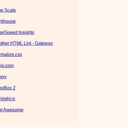
e Scale
hthouse
eSpeed Insights
ther HTML Lint - Gateway
malize.css
js.com
ery
noBox 2
hlight.js
nt Awesome