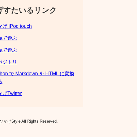
げすたいるリンク
げ iPod touch
laで遊ぶ
laで遊ぶ
ポジトリ
thon で Markdown を HTML に変換
る
げTwitter
ひかげStyle All Rights Reserved.