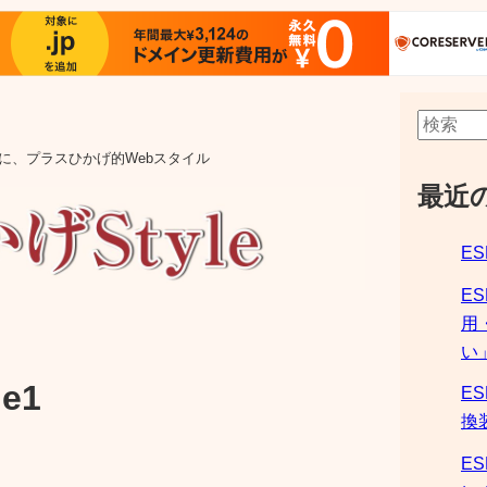
aの他に、プラスひかげ的Webスタイル
最近
ES
E
用
い
e1
ES
換
ES