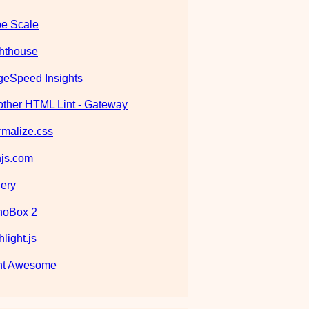
e Scale
hthouse
eSpeed Insights
ther HTML Lint - Gateway
malize.css
js.com
ery
noBox 2
hlight.js
nt Awesome