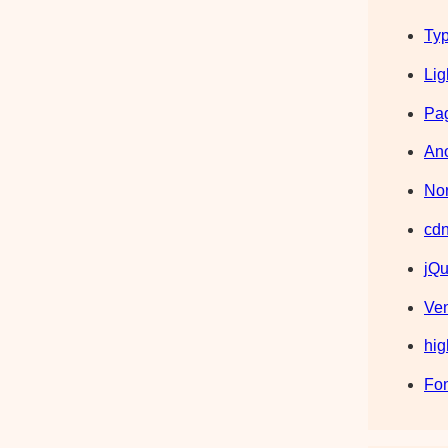
Typ
Lig
Pag
Ano
Nor
cdn
jQu
Ve
hig
Fo