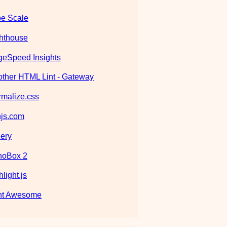
e Scale
hthouse
eSpeed Insights
ther HTML Lint - Gateway
malize.css
js.com
ery
noBox 2
hlight.js
nt Awesome