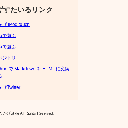
げすたいるリンク
げ iPod touch
laで遊ぶ
laで遊ぶ
ポジトリ
thon で Markdown を HTML に変換
る
げTwitter
ひかげStyle All Rights Reserved.