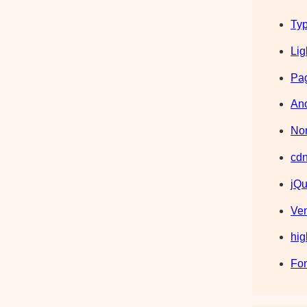
Typ
Lig
Pag
Ano
Nor
cdn
jQu
Ve
hig
Fo