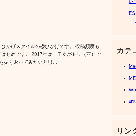
レ
E
ー 
 ひかげスタイルの@ひかげです。 投稿頻度も
カテ
グはじめです。 2017年は、干支がトリ（酉）で
年を振り返ってみたいと思…
Ma
M
Wo
xre
リンク