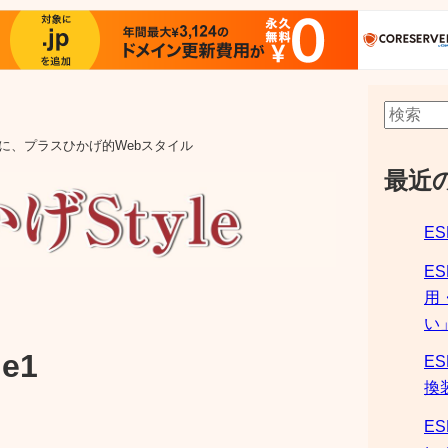
aの他に、プラスひかげ的Webスタイル
最近
ES
E
用
い
e1
ES
換
ES