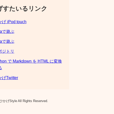
げすたいるリンク
げ iPod touch
laで遊ぶ
laで遊ぶ
ポジトリ
thon で Markdown を HTML に変換
る
げTwitter
ひかげStyle All Rights Reserved.