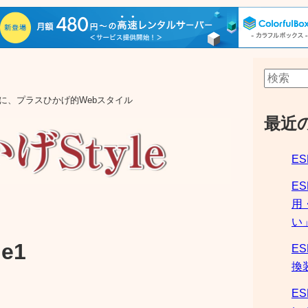
aの他に、プラスひかげ的Webスタイル
最近
ES
E
用
い
e1
ES
換
ES