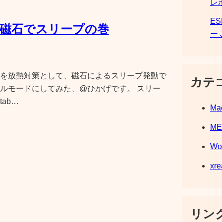
レ
E
3J/A 磁石でスリープの巻
ー 
C503J/A）を放熱対策として、磁石によるスリープ発動で
カテ
ルモードにしてみた、@ひかげです。 スリー
ab…
Ma
M
Wo
xre
リンク