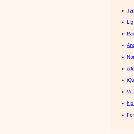
Typ
Lig
Pag
Ano
Nor
cdn
jQu
Ve
hig
Fo