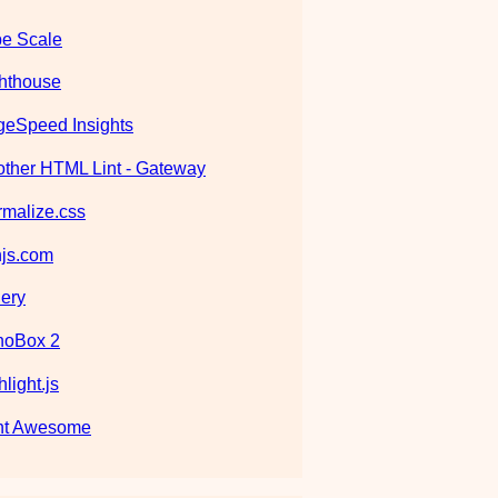
e Scale
hthouse
eSpeed Insights
ther HTML Lint - Gateway
malize.css
js.com
ery
noBox 2
hlight.js
nt Awesome