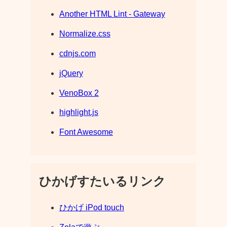
Another HTML Lint - Gateway
Normalize.css
cdnjs.com
jQuery
VenoBox 2
highlight.js
Font Awesome
ひかげすたいるリンク
ひかげ iPod touch