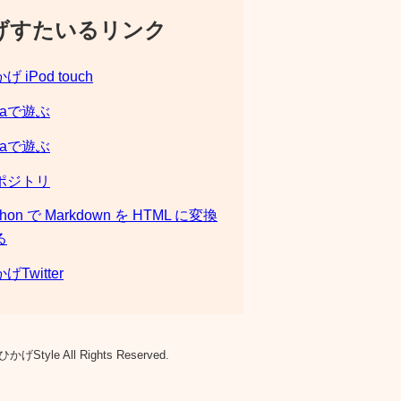
げすたいるリンク
げ iPod touch
laで遊ぶ
laで遊ぶ
ポジトリ
thon で Markdown を HTML に変換
る
げTwitter
ひかげStyle All Rights Reserved.