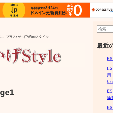
aの他に、プラスひかげ的Webスタイル
最近
ES
E
用
い
ge1
ES
換
ES