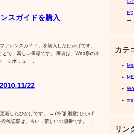
レ
E
ァレンスガイドを購入
ー 
関数リファレンスガイド」を購入したひかげです。
カテ
うことで、新しい書籍です。 著者は、Web系の本
ページボリュー…
Ma
M
010.11/22
Wo
xre
」を更新したひかげです。 → (外部 別窓) ひかげ
chの更新 各投稿記事は、古い→新しいの順番です。 →
リンク