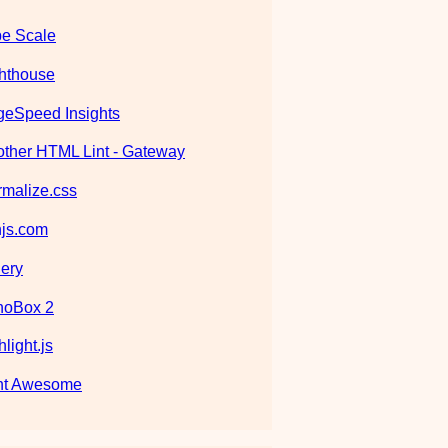
e Scale
hthouse
eSpeed Insights
ther HTML Lint - Gateway
malize.css
js.com
ery
noBox 2
hlight.js
nt Awesome