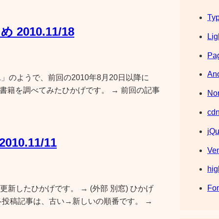
Typ
2010.11/18
Lig
Pag
Ano
0.1」のようで、前回の2010年8月20日以降に
きる書籍を調べてみたひかげです。 → 前回の記事
Nor
cdn
jQu
010.11/11
Ve
hig
Fo
」を更新したひかげです。 → (外部 別窓) ひかげ
chの更新 各投稿記事は、古い→新しいの順番です。 →